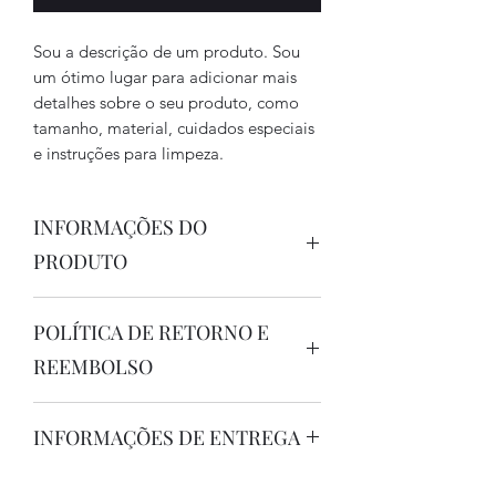
Sou a descrição de um produto. Sou
um ótimo lugar para adicionar mais
detalhes sobre o seu produto, como
tamanho, material, cuidados especiais
e instruções para limpeza.
INFORMAÇÕES DO
PRODUTO
Sou um detalhe do produto. Sou um
POLÍTICA DE RETORNO E
ótimo lugar para adicionar mais
detalhes sobre o seu produto, como
REEMBOLSO
tamanho, material, cuidados especiais
e instruções para limpeza. Este
Sou a política de Retorno e
também é um ótimo lugar para
INFORMAÇÕES DE ENTREGA
Reembolso. Sou um ótimo lugar para
escrever o que torna seu produto
que seus clientes saibam o que fazer
especial e como seus clientes podem
Sou a política de frete. Sou um ótimo
caso estejam insatisfeitos com a