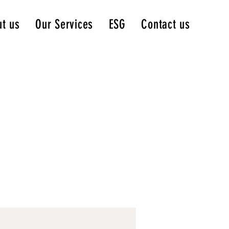
t us
Our Services
ESG
Contact us