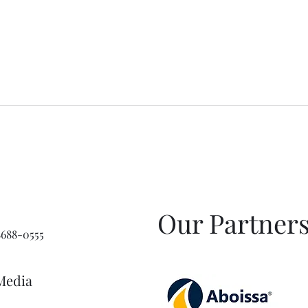
Our Partner
98688-0555
Media