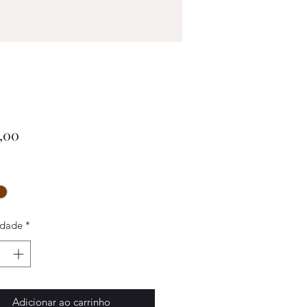
Preço
,00
idade
*
Adicionar ao carrinho